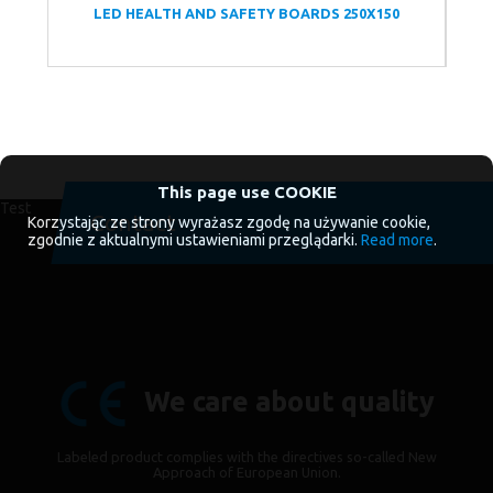
ERS
LED HEALTH AND SAFETY BOARDS 250X150
This page use COOKIE
Test
Contact
Korzystając ze strony wyrażasz zgodę na używanie cookie,
zgodnie z aktualnymi ustawieniami przeglądarki.
Read more
.
We care about quality
Labeled product complies with the directives so-called New
Approach of European Union.