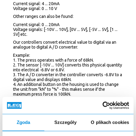
Current signal: 4 ... 20mA
Voltage signal: 0 ... 10 V
Other ranges can also be found:
Current signal: 0 ... 20mA
Voltage signals: [-10V ... 10V], [0V ... 5V], [-5V ... 5V], [1 ...
5V] etc.
Our controllers convert electrical value to digital via an
analogue to digital A / D converter.
Example:
1. The press operates with a force of 68kN.
2. The sensor [-10V ... 10V] converts this physical quantity
into electrical -6.8V or 6.8V.
3. The A / D converter in the controller converts -6.8V to a
digital value and displays 68kN.
4. An additional button on the housing is used to change
the unit from "kN" to "%" - this makes sense if the
maximum press force is 100kN.
Zgoda
Szczegóły
O plikach cookies